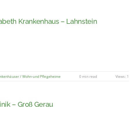
isabeth Krankenhaus – Lahnstein
nkenhäuser / Wohn-und Pflegeheime
0 min read
Views: 1
inik – Groß Gerau